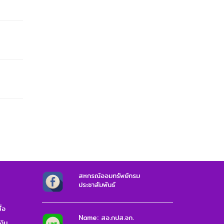
สหกรณ์ออมทรัพย์กรม
ประชาสัมพันธ์
่อ
Name: สอ.กปส.จก.
งิน