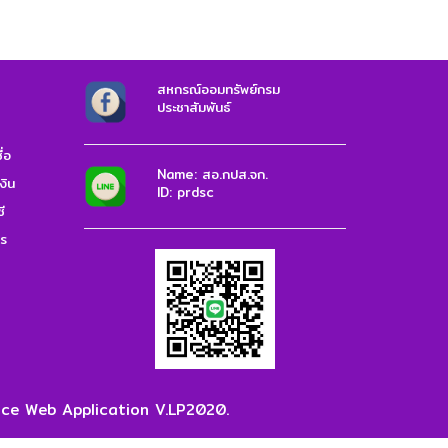
สหกรณ์ออมทรัพย์กรม
ประชาสัมพันธ์
่อ
Name: สอ.กปส.จก.
งิน
ID: prdsc
ี
าร
e Web Application V.LP2020.