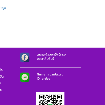
บัญชี
สหกรณ์ออมทรัพย์กรม
ประชาสัมพันธ์
่อ
Name: สอ.กปส.จก.
งิน
ID: prdsc
ี
าร